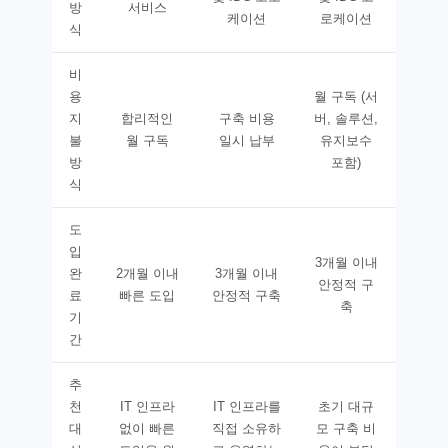
방
서비스
케이션
로케이션
식
비
용
월 구독 (서
지
합리적인
구축 비용
버, 솔루션,
불
월 구독
일시 납부
유지보수
방
포함)
식
도
입
3개월 이내
완
2개월 이내
3개월 이내
안정적 구
료
빠른 도입
안정적 구축
축
기
간
추
천
IT 인프라
IT 인프라를
초기 대규
대
없이 빠른
직접 소유하
모 구축 비